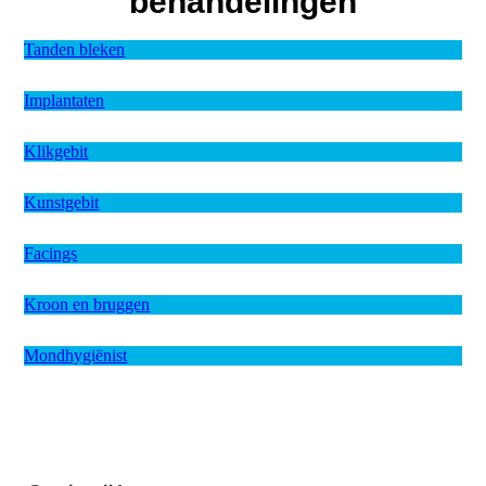
behandelingen
Tanden bleken
Implantaten
Klikgebit
Kunstgebit
Facings
Kroon en bruggen
Mondhygiënist